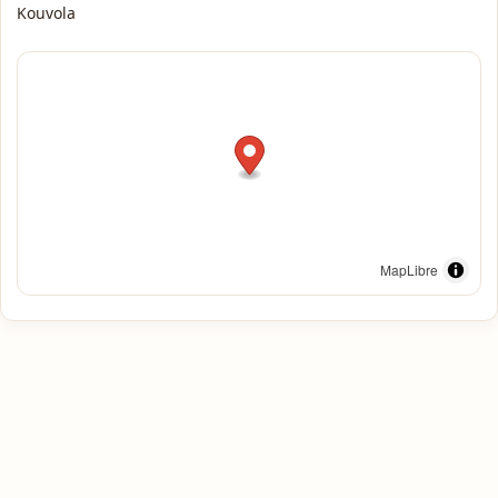
Kouvola
MapLibre