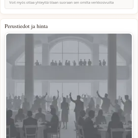
Voit myös ottaa yhteyttä tilaan suoraan sen omilta verkkosivuilta
Perustiedot ja hinta