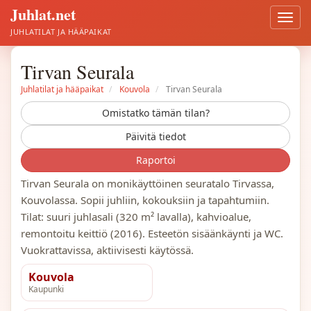
Juhlat.net
Avaa
valik
JUHLATILAT JA HÄÄPAIKAT
Tirvan Seurala
Juhlatilat ja hääpaikat
Kouvola
Tirvan Seurala
Omistatko tämän tilan?
Päivitä tiedot
Raportoi
Tirvan Seurala on monikäyttöinen seuratalo Tirvassa,
Kouvolassa. Sopii juhliin, kokouksiin ja tapahtumiin.
Tilat: suuri juhlasali (320 m² lavalla), kahvioalue,
remontoitu keittiö (2016). Esteetön sisäänkäynti ja WC.
Vuokrattavissa, aktiivisesti käytössä.
Kouvola
Kaupunki