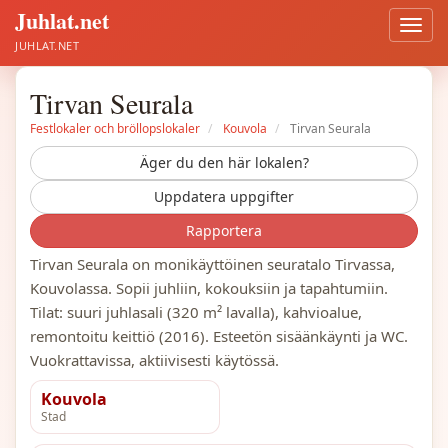
Juhlat.net
Öppn
meny
JUHLAT.NET
Tirvan Seurala
Festlokaler och bröllopslokaler
Kouvola
Tirvan Seurala
Äger du den här lokalen?
Uppdatera uppgifter
Rapportera
Tirvan Seurala on monikäyttöinen seuratalo Tirvassa,
Kouvolassa. Sopii juhliin, kokouksiin ja tapahtumiin.
Tilat: suuri juhlasali (320 m² lavalla), kahvioalue,
remontoitu keittiö (2016). Esteetön sisäänkäynti ja WC.
Vuokrattavissa, aktiivisesti käytössä.
Kouvola
Stad