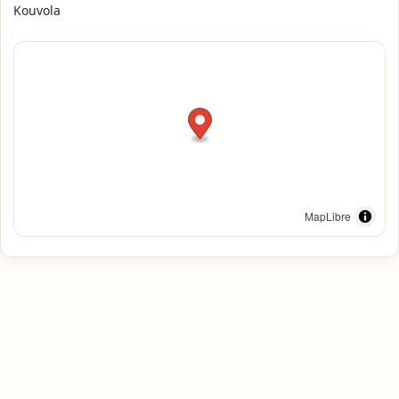
Kouvola
MapLibre