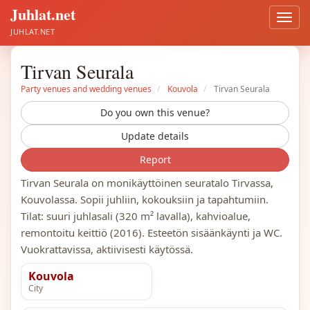
Juhlat.net
Open
men
JUHLAT.NET
Tirvan Seurala
Party venues and wedding venues
Kouvola
Tirvan Seurala
Do you own this venue?
Update details
Report
Tirvan Seurala on monikäyttöinen seuratalo Tirvassa,
Kouvolassa. Sopii juhliin, kokouksiin ja tapahtumiin.
Tilat: suuri juhlasali (320 m² lavalla), kahvioalue,
remontoitu keittiö (2016). Esteetön sisäänkäynti ja WC.
Vuokrattavissa, aktiivisesti käytössä.
Kouvola
City