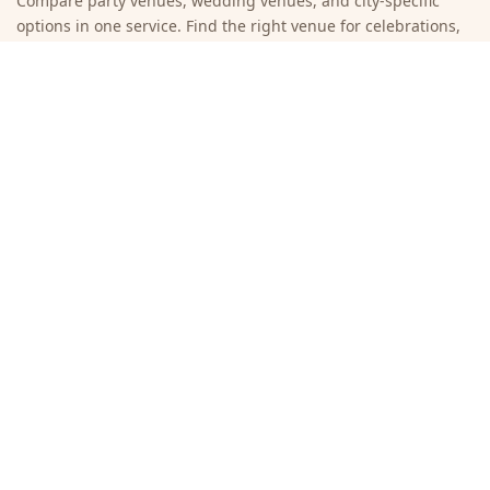
Compare party venues, wedding venues, and city-specific
options in one service. Find the right venue for celebrations,
weddings, and company events without unnecessary
browsing.
Quick links
Search venues
Browse cities
Submit a new venue
About the site
Countries
Suomi
Espanja
Ruotsi
Finnish party and wedding venues (Business ID: 2848927-4)
asiakaspalvelu@juhlat.net
2013-2026 @
luotio.net