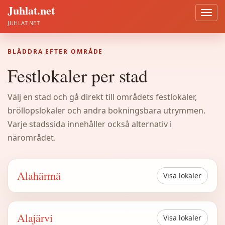
Juhlat.net
Öppn
meny
JUHLAT.NET
BLÄDDRA EFTER OMRÅDE
Festlokaler per stad
Välj en stad och gå direkt till områdets festlokaler,
bröllopslokaler och andra bokningsbara utrymmen.
Varje stadssida innehåller också alternativ i
närområdet.
Alahärmä
Visa lokaler
Alajärvi
Visa lokaler