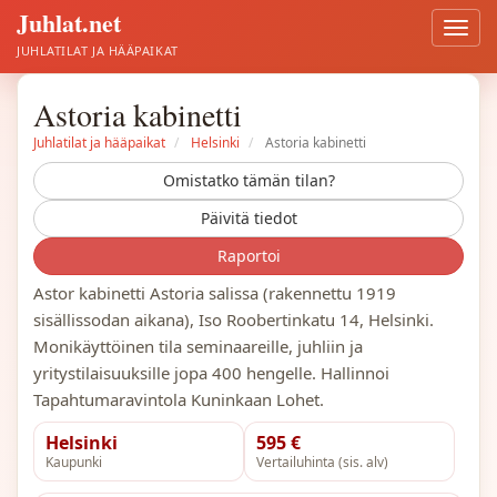
Juhlat.net
Avaa
valik
JUHLATILAT JA HÄÄPAIKAT
Astoria kabinetti
Juhlatilat ja hääpaikat
Helsinki
Astoria kabinetti
Omistatko tämän tilan?
Päivitä tiedot
Raportoi
Astor kabinetti Astoria salissa (rakennettu 1919
sisällissodan aikana), Iso Roobertinkatu 14, Helsinki.
Monikäyttöinen tila seminaareille, juhliin ja
yritystilaisuuksille jopa 400 hengelle. Hallinnoi
Tapahtumaravintola Kuninkaan Lohet.
Helsinki
595 €
Kaupunki
Vertailuhinta (sis. alv)