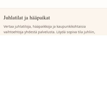
Juhlatilat ja hääpaikat
Vertaa juhlatiloja, hääpaikkoja ja kaupunkikohtaisia
vaihtoehtoja yhdestä palvelusta. Löydä sopiva tila juhliin,
häihin ja yritystilaisuuksiin ilman turhaa selaamista.
Siirry suoraan
Etsi juhlatiloja
Selaa kaupunkeja
Ilmoita uusi juhlatila
Tietoja sivustosta
Maat
Suomi
Espanja
Ruotsi