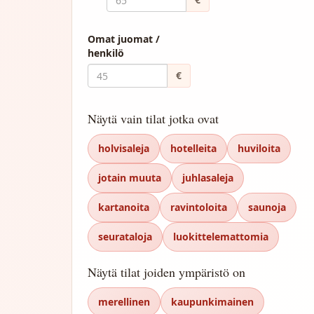
Omat juomat /
henkilö
€
Näytä vain tilat jotka ovat
holvisaleja
hotelleita
huviloita
jotain muuta
juhlasaleja
kartanoita
ravintoloita
saunoja
seurataloja
luokittelemattomia
Näytä tilat joiden ympäristö on
merellinen
kaupunkimainen