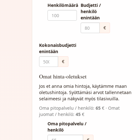
Henkilömäärä
Budjetti /
henkilö
enintään
€
Kokonaisbudjetti
enintään
€
Omat hinta-oletukset
Jos et anna omia hintoja, käytämme maan
oletushintoja. Syöttämäsi arvot tallennetaan
selaimeesi ja näkyvät myös tilasivuilla.
Oma pitopalvelu / henkilö:
65
€
·
Omat
juomat / henkilö:
45
€
Oma pitopalvelu /
henkilö
€