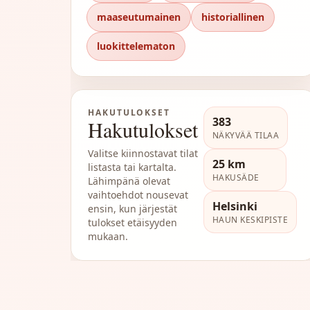
maaseutumainen
historiallinen
luokittelematon
HAKUTULOKSET
383
Hakutulokset
NÄKYVÄÄ TILAA
Valitse kiinnostavat tilat
25 km
listasta tai kartalta.
HAKUSÄDE
Lähimpänä olevat
vaihtoehdot nousevat
Helsinki
ensin, kun järjestät
HAUN KESKIPISTE
tulokset etäisyyden
mukaan.