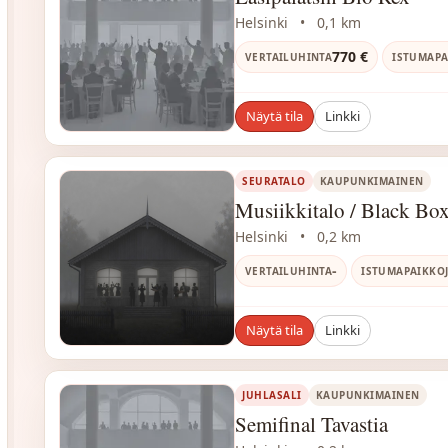
Helsinki
•
0,1 km
770 €
VERTAILUHINTA
ISTUMAPA
Näytä tila
Linkki
SEURATALO
KAUPUNKIMAINEN
Musiikkitalo / Black Bo
Helsinki
•
0,2 km
-
VERTAILUHINTA
ISTUMAPAIKKO
Näytä tila
Linkki
JUHLASALI
KAUPUNKIMAINEN
Semifinal Tavastia