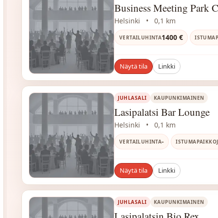
Business Meeting Park 
Helsinki
•
0,1 km
1400 €
VERTAILUHINTA
ISTUMAP
Näytä tila
Linkki
JUHLASALI
KAUPUNKIMAINEN
Lasipalatsi Bar Lounge
Helsinki
•
0,1 km
-
VERTAILUHINTA
ISTUMAPAIKKO
Näytä tila
Linkki
JUHLASALI
KAUPUNKIMAINEN
Lasipalatsin Bio Rex