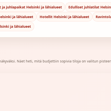
t ja juhlapaikat Helsinki ja lähialueet
Edulliset juhlatilat Helsin
lsinki ja lähialueet
Hotellit Helsinki ja lähialueet
Ravintola
sinki ja lähialueet
kyväksi. Näet heti, mitä budjettiin sopivia tiloja on valitun pistee