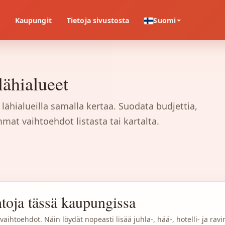
Kaupungit
Tietoja sivustosta
Suomi
lähialueet
lähialueilla samalla kertaa. Suodata budjettia,
immat vaihtoehdot listasta tai kartalta.
toja tässä kaupungissa
aihtoehdot. Näin löydät nopeasti lisää juhla-, hää-, hotelli- ja rav