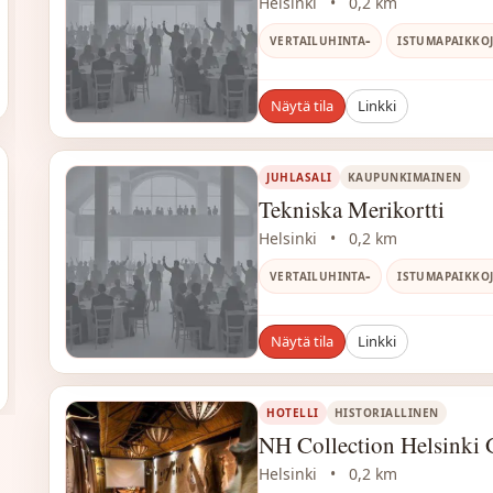
Helsinki
•
0,2 km
-
VERTAILUHINTA
ISTUMAPAIKKO
Näytä tila
Linkki
JUHLASALI
KAUPUNKIMAINEN
Tekniska Merikortti
Helsinki
•
0,2 km
-
VERTAILUHINTA
ISTUMAPAIKKO
Näytä tila
Linkki
HOTELLI
HISTORIALLINEN
NH Collection Helsinki 
Helsinki
•
0,2 km