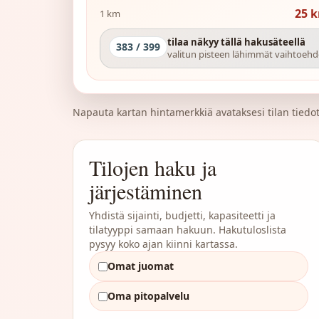
25
k
1 km
tilaa näkyy tällä hakusäteellä
383 / 399
valitun pisteen lähimmät vaihtoehd
Napauta kartan hintamerkkiä avataksesi tilan tiedot 
Tilojen haku ja
järjestäminen
Yhdistä sijainti, budjetti, kapasiteetti ja
tilatyyppi samaan hakuun. Hakutuloslista
pysyy koko ajan kiinni kartassa.
Omat juomat
Oma pitopalvelu