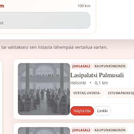
m
100 km
ot
tai valitaksesi sen listasta lähempää vertailua varten.
JUHLASALI
KAUPUNKIMAINEN
Lasipalatsi Palmusali
Helsinki
•
0,1 km
-
VERTAILUHINTA
ISTUMAPAIKKO
Näytä tila
Linkki
JUHLASALI
KAUPUNKIMAINEN