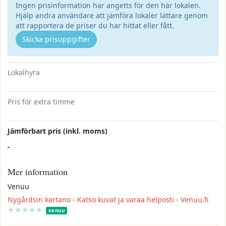
Ingen prisinformation har angetts för den här lokalen.
Hjälp andra användare att jämföra lokaler lättare genom
att rapportera de priser du har hittat eller fått.
Skicka prisuppgifter
Lokalhyra
Pris för extra timme
Jämförbart pris (inkl. moms)
-
Mer information
Venuu
Nygårdsin kartano - Katso kuvat ja varaa helposti - Venuu.fi
★
★
★
★
★
★
★
★
★
★
venuu