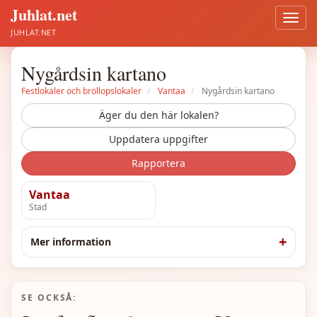
Juhlat.net
Öppn
meny
JUHLAT.NET
Nygårdsin kartano
Festlokaler och bröllopslokaler
Vantaa
Nygårdsin kartano
Äger du den här lokalen?
Uppdatera uppgifter
Rapportera
Vantaa
Stad
Mer information
SE OCKSÅ: