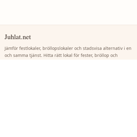
Juhlat.net
Jämför festlokaler, bröllopslokaler och stadsvisa alternativ i en
och samma tjänst. Hitta rätt lokal för fester, bröllop och
företagsevenemang utan onödigt bläddrande.
Snabblänkar
Sök lokaler
Bläddra bland städer
Lägg till en ny lokal
Om webbplatsen
Länder
Suomi
Espanja
Ruotsi