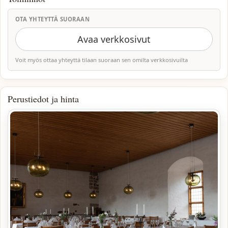
OTA YHTEYTTÄ SUORAAN
Avaa verkkosivut
Voit myös ottaa yhteyttä tilaan suoraan sen omilta verkkosivuilta
Perustiedot ja hinta