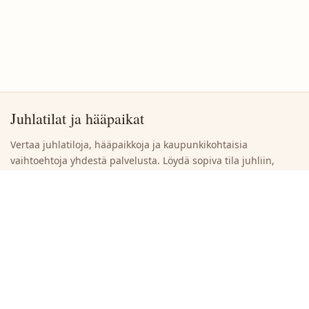
Juhlatilat ja hääpaikat
Vertaa juhlatiloja, hääpaikkoja ja kaupunkikohtaisia
vaihtoehtoja yhdestä palvelusta. Löydä sopiva tila juhliin,
häihin ja yritystilaisuuksiin ilman turhaa selaamista.
Siirry suoraan
Etsi juhlatiloja
Selaa kaupunkeja
Ilmoita uusi juhlatila
Tietoja sivustosta