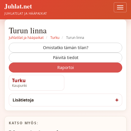
Juhlat.net
Avaa
valik
JUHLATILAT JA HÄÄPAIKAT
Turun linna
Juhlatilat ja hääpaikat
Turku
Turun linna
Omistatko tämän tilan?
Päivitä tiedot
Raportoi
Turku
Kaupunki
Lisätietoja
KATSO MYÖS: