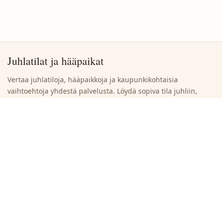
Juhlatilat ja hääpaikat
Vertaa juhlatiloja, hääpaikkoja ja kaupunkikohtaisia
vaihtoehtoja yhdestä palvelusta. Löydä sopiva tila juhliin,
häihin ja yritystilaisuuksiin ilman turhaa selaamista.
Siirry suoraan
Etsi juhlatiloja
Selaa kaupunkeja
Ilmoita uusi juhlatila
Tietoja sivustosta
Maat
Suomi
Espanja
Ruotsi