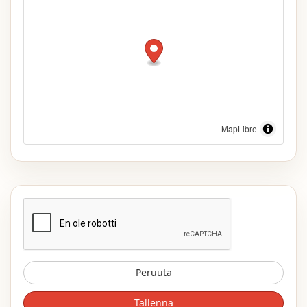
MapLibre
Peruuta
Tallenna