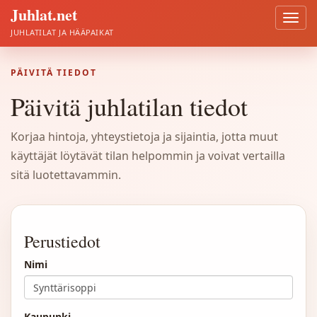
Juhlat.net
Avaa
valik
JUHLATILAT JA HÄÄPAIKAT
PÄIVITÄ TIEDOT
Päivitä juhlatilan tiedot
Korjaa hintoja, yhteystietoja ja sijaintia, jotta muut
käyttäjät löytävät tilan helpommin ja voivat vertailla
sitä luotettavammin.
Päivitä
juhlatilan
Perustiedot
tiedot
Nimi
Kaupunki