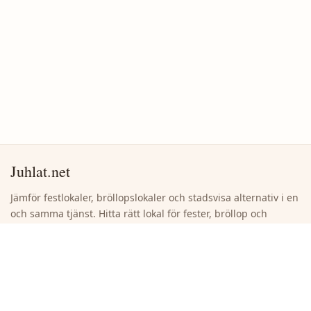
Juhlat.net
Jämför festlokaler, bröllopslokaler och stadsvisa alternativ i en
och samma tjänst. Hitta rätt lokal för fester, bröllop och
företagsevenemang utan onödigt bläddrande.
Snabblänkar
Sök lokaler
Bläddra bland städer