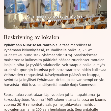
Pyhämaan nuorisoseurantalon sali
Beskrivning av lokalen
Pyhämaan Nuorisoseurantalo
sijaitsee merellisessä
Pyhämaan kirkonkylässä, rauhallisella paikalla,
25 km
Uudestakaupungista
(Pyhämaantie 1076)
.
Saaristoisessa
maisemassa kulkevalta päätieltä pääsee Nuorisoseurantalon
laajalle piha- ja pysäköintialueelle. Voit saapua paikalle myös
Uudenkaupungin kaunista pohjoista saaristoa pitkin kulkevaa
Velhoveden rengastietä
.
Kävelymatkan päässä on
kauppa,
ravintola ja idylliset Pyhämaan kirkot, joista vanhempi on yksi
harvoista 1600-luvulta säilyneitä puukirkkoja Suomessa.
S
eurantaloa vuokrataan läpi vuoden juhla-, tapahtuma- ja
kokouskäyttöön. V
uonna 1965 rakennetussa t
alossa on kaunis
vuonna 2019 remontoitu sali, jonne juhlaväkeä mahtuu
ruokailemaan aina 200:aan henkilöön asti. Seurantaloille