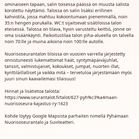
ominaiseen tapaan, salin toisessa päässä on muusta salista
korotettu näyttämö. Talossa on salin lisäksi erillinen
kahviotila, jossa mahtuu kokoontumaan pienemmällä, noin
35:n hengen porukalla. WC:t sijaitsevat sisätiloissa talon
eteisessä. Talossa on tilava, hyvin varusteltu keittiö, jonne on
oma sisäänkäynti. Paikoitustilaa talon piha-alueella on talvella
noin 70:lle ja muina aikoina noin 100:lle autolle.
Nuorisoseurantalon tiloissa on vuosien varrella järjestetty
onnistuneesti lukemattomat häät, syntymäpäiväjuhlat,
tanssit, valmistujaiset, kokoukset, jumpat, nuorten illat,
kynttiläillalliset ja vaikka mitä – tervetuloa järjestämään myös
juuri sinun kaavailemasi tilaisuus!
Hinnat ja lisätietoa talosta:
https://www.seurantalot.fi/talot/627-pyh%c3%a4maan-
nuorisoseura-kajastus-ry-1623
Kohde löytyy Google Mapsista parhaiten nimellä Pyhämaan
Nuorisoseurantalo ja Suviteatteri.