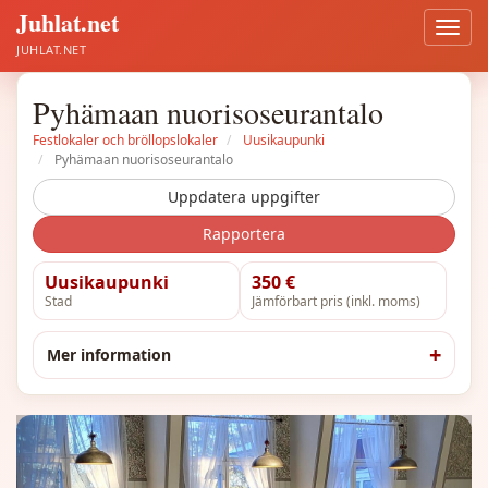
Juhlat.net
Öppn
meny
JUHLAT.NET
Pyhämaan nuorisoseurantalo
Festlokaler och bröllopslokaler
Uusikaupunki
Pyhämaan nuorisoseurantalo
Uppdatera uppgifter
Rapportera
Uusikaupunki
350 €
Stad
Jämförbart pris (inkl. moms)
Mer information
Föregående
Näst