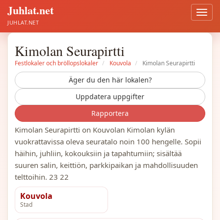
Juhlat.net
Öppn
meny
JUHLAT.NET
Kimolan Seurapirtti
Festlokaler och bröllopslokaler
Kouvola
Kimolan Seurapirtti
Äger du den här lokalen?
Uppdatera uppgifter
Rapportera
Kimolan Seurapirtti on Kouvolan Kimolan kylän
vuokrattavissa oleva seuratalo noin 100 hengelle. Sopii
häihin, juhliin, kokouksiin ja tapahtumiin; sisältää
suuren salin, keittiön, parkkipaikan ja mahdollisuuden
telttoihin. 23 22
Kouvola
Stad