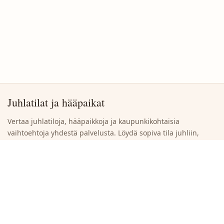
Juhlatilat ja hääpaikat
Vertaa juhlatiloja, hääpaikkoja ja kaupunkikohtaisia
vaihtoehtoja yhdestä palvelusta. Löydä sopiva tila juhliin,
häihin ja yritystilaisuuksiin ilman turhaa selaamista.
Siirry suoraan
Etsi juhlatiloja
Selaa kaupunkeja
Ilmoita uusi juhlatila
Tietoja sivustosta