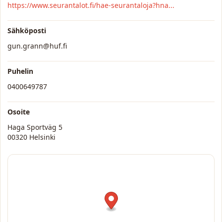
https://www.seurantalot.fi/hae-seurantaloja?hna...
Sähköposti
gun.grann@huf.fi
Puhelin
0400649787
Osoite
Haga Sportväg 5
00320 Helsinki