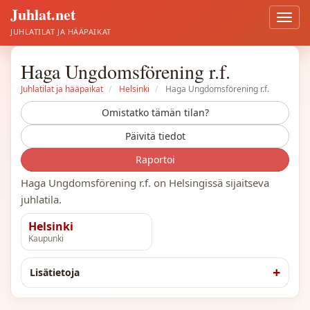
Juhlat.net
Avaa
valik
JUHLATILAT JA HÄÄPAIKAT
Haga Ungdomsförening r.f.
Juhlatilat ja hääpaikat
Helsinki
Haga Ungdomsförening r.f.
Omistatko tämän tilan?
Päivitä tiedot
Raportoi
Haga Ungdomsförening r.f. on Helsingissä sijaitseva
juhlatila.
Helsinki
Kaupunki
Lisätietoja